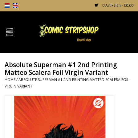
0 Artikelen - €0,00
Home
Comics
Absolute Superman #1 2nd Printing
TPB's
Matteo Scalera Foil Virgin Variant
HOME
/
ABSOLUTE SUPERMAN #1 2ND PRINTING MATTEO SCALERA FOIL
Incentives
VIRGIN VARIANT
Comic Protection
News