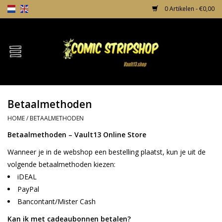
0 Artikelen - €0,00
Home
Comics
Betaalmethoden
TPB's
HOME
/
BETAALMETHODEN
Incentives
Betaalmethoden – Vault13 Online Store
Wanneer je in de webshop een bestelling plaatst, kun je uit de
Comic Protection
volgende betaalmethoden kiezen:
iDEAL
News
PayPal
Bancontant/Mister Cash
Kan ik met cadeaubonnen betalen?