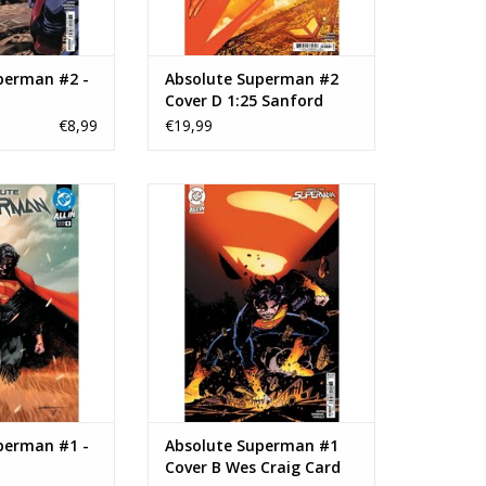
perman #2 -
Absolute Superman #2
Cover D 1:25 Sanford
Greene Card Stock
€8,99
€19,99
Variant
Superman #1
Absolute Superman #1 Cover B
Wes Craig Card Stock Variant
N WINKELWAGEN
TOEVOEGEN AAN WINKELWAGEN
perman #1 -
Absolute Superman #1
Cover B Wes Craig Card