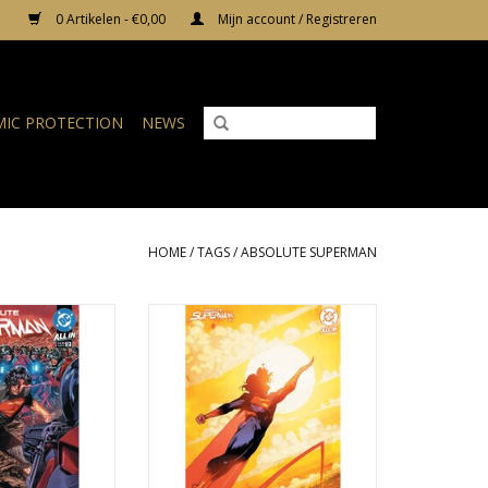
0 Artikelen - €0,00
Mijn account / Registreren
IC PROTECTION
NEWS
HOME
/
TAGS
/
ABSOLUTE SUPERMAN
Superman #2
Absolute Superman #2 Cover D
1:25 Sanford Greene Card Stock
N WINKELWAGEN
Variant
TOEVOEGEN AAN WINKELWAGEN