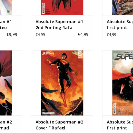
an #1
Absolute Superman #1
Absolute Su
tteo
2nd Printing Rafa
first print
n
Sandoval
€9,99
€4,99
€4,99
€4,99
#2 Cover E
Absolute Superman #2 Cover F
Absolute 
Card Stock
Rafael Albuquerque Card Stock
TOEVOEGEN AA
nt
Variant
NKELWAGEN
TOEVOEGEN AAN WINKELWAGEN
an #2
Absolute Superman #2
Absolute Su
hmud
Cover F Rafael
first print