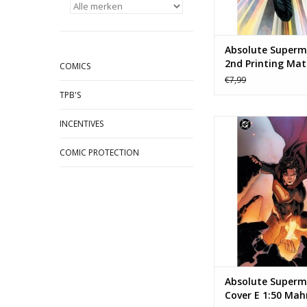
Absolute Superm
2nd Printing Ma
COMICS
Scalera Foil Virgi
€7,99
Variant
TPB'S
Absolute Superman 
INCENTIVES
1:50 Mahmud Asrar 
Virgin Varia
COMIC PROTECTION
TOEVOEGEN AAN WI
Absolute Superm
Cover E 1:50 Ma