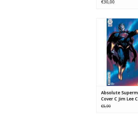
Asrar Card Stock 
€30,00
Variant
Absolute Superman 
Jim Lee Card Stock
TOEVOEGEN AAN WI
Absolute Superm
Cover C Jim Lee 
Stock Variant
€5,99