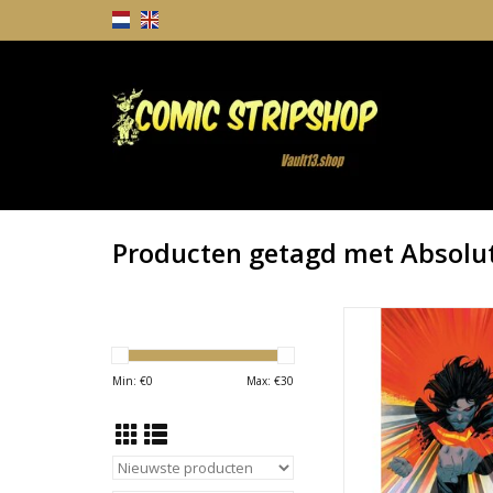
Producten getagd met Absol
Absolute Superma
Printing Matteo Scalera
Variant
Min: €
0
Max: €
30
TOEVOEGEN AAN WI