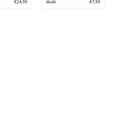
Stock Variant
€24,99
€7,99
€5,99