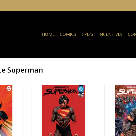
HOME
COMICS
TPB'S
INCENTIVES
COM
ute Superman
n #1 2nd
Absolute Superman #1 2nd
Absolute 
 Foil Virgin
Printing Rafa Sandoval
TOEVOEGEN AA
TOEVOEGEN AAN WINKELWAGEN
NKELWAGEN