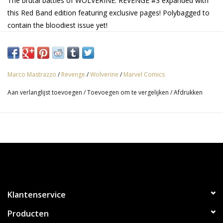
The brutal battles of WOLVERINE: REVENGE #3 expanded with
this Red Band edition featuring exclusive pages! Polybagged to
contain the bloodiest issue yet!
Marco Mastrazzo
/
Revenge
/
Wolverine
/
Marvel Comics
Aan verlanglijst toevoegen
/
Toevoegen om te vergelijken
/
Afdrukken
Klantenservice
Producten