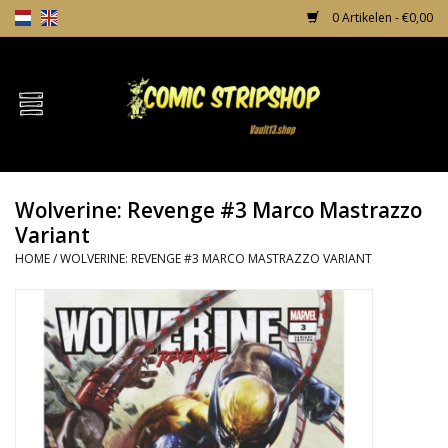
0 Artikelen - €0,00
Home
Comics
Wolverine: Revenge #3 Marco Mastrazzo
TPB's
Variant
HOME
/
WOLVERINE: REVENGE #3 MARCO MASTRAZZO VARIANT
Incentives
Comic Protection
News