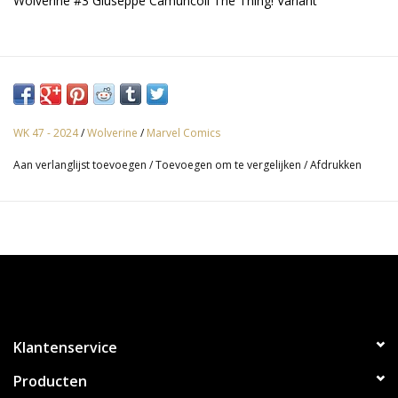
Wolverine #3 Giuseppe Camuncoli The Thing! Variant
WK 47 - 2024
/
Wolverine
/
Marvel Comics
Aan verlanglijst toevoegen
/
Toevoegen om te vergelijken
/
Afdrukken
Klantenservice
Producten