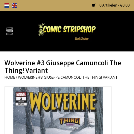
0 Artikelen - €0,00
Home
Comics
Wolverine #3 Giuseppe Camuncoli The
TPB's
Thing! Variant
HOME
/
WOLVERINE #3 GIUSEPPE CAMUNCOLI THE THING! VARIANT
Incentives
Comic Protection
News