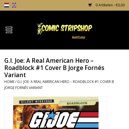
0 Artikelen - €0,00
Home
Comics
G.I. Joe: A Real American Hero –
TPB's
Roadblock #1 Cover B Jorge Fornés
Variant
Incentives
HOME
/
G.I. JOE: A REAL AMERICAN HERO – ROADBLOCK #1 COVER B
JORGE FORNÉS VARIANT
Comic Protection
News