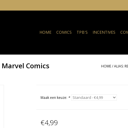
HOME
COMICS
TPB'S
INCENTIVES
COM
s Marvel Comics
HOME
/
ALIAS: 
Maak een keuze:
*
€4,99