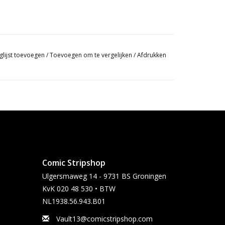
glijst toevoegen
/
Toevoegen om te vergelijken
/
Afdrukken
Comic Stripshop
Ulgersmaweg 14 - 9731 BS Groningen
KvK 020 48 530 • BTW
NL1938.56.943.B01
Vault13@comicstripshop.com