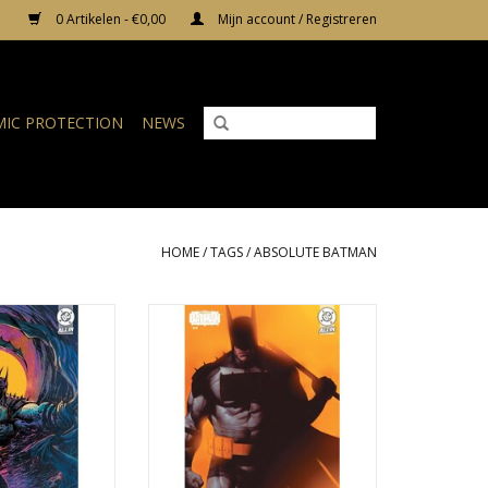
0 Artikelen - €0,00
Mijn account / Registreren
IC PROTECTION
NEWS
HOME
/
TAGS
/
ABSOLUTE BATMAN
solute Batman
DC COMICS Absolute Batman
am Sharp Variant
#19 Cover B Ben Oliver Variant
N WINKELWAGEN
TOEVOEGEN AAN WINKELWAGEN