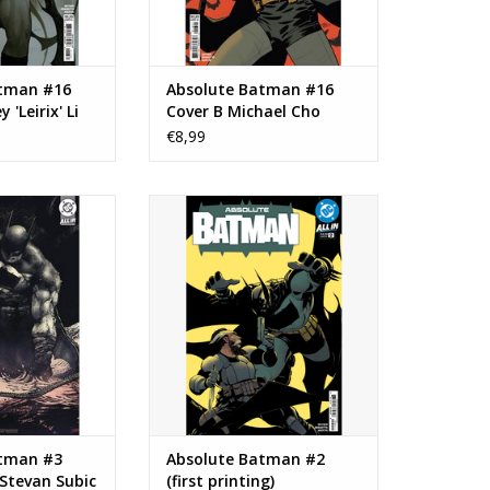
atman #16
Absolute Batman #16
 'Leirix' Li
Cover B Michael Cho
Variant
Variant
€8,99
 #3 Cover E 1:50
Absolute Batman #2
rd Stock Variant
TOEVOEGEN AAN WINKELWAGEN
N WINKELWAGEN
atman #3
Absolute Batman #2
 Stevan Subic
(first printing)