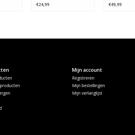
Card Stock Variant
Card Stock 
€24,99
€49,99
cten
Mijn account
ducten
Registreren
producten
Mijn bestellingen
ingen
Mijn verlanglijst
d