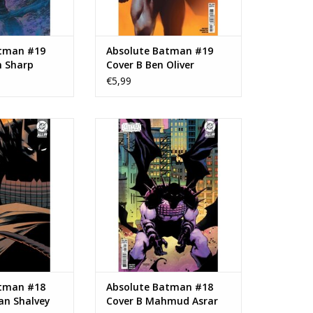
atman #19
Absolute Batman #19
m Sharp
Cover B Ben Oliver
Variant
€5,99
solute Batman
DC COMICS Absolute Batman
Declan Shalvey
#18 Cover B Mahmud Asrar
iant
Variant
N WINKELWAGEN
TOEVOEGEN AAN WINKELWAGEN
atman #18
Absolute Batman #18
an Shalvey
Cover B Mahmud Asrar