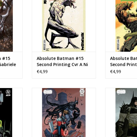
TOEVOEGEN AAN WINKELWAGEN
TOEVOEGEN AA
NKELWAGEN
n #15
Absolute Batman #15
Absolute B
Gabriele
Second Printing Cvr A Ni
Second Print
€4,99
€4,99
 Batman HC
DC COMICS Absolute Batman
DC COMICS Ab
ation
#16 Cover D Frank Cho Variant
#16 Cover C Le
Connecti
NKELWAGEN
TOEVOEGEN AAN WINKELWAGEN
TOEVOEGEN AA