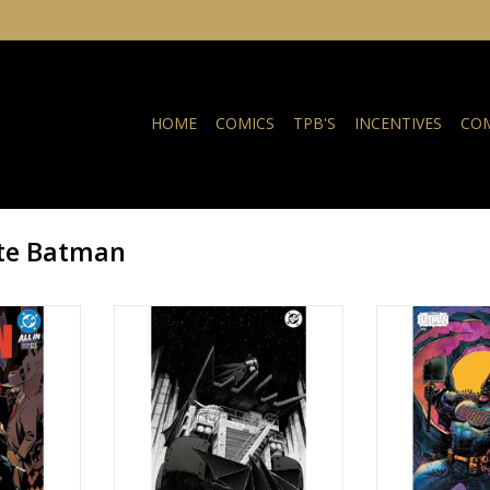
HOME
COMICS
TPB'S
INCENTIVES
COM
te Batman
e Batman
DC COMICS Absolute Batman
DC COMICS Ab
2025 Annual #1 3rd Printing Nick
#19 Cover D Li
Dragotta Black & White Foil Virgin
NKELWAGEN
TOEVOEGEN AA
Variant
TOEVOEGEN AAN WINKELWAGEN