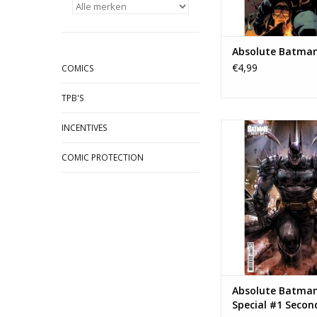
Absolute Batma
€4,99
COMICS
TPB'S
DC COMICS Absolut
INCENTIVES
Ark-M Special #1 Seco
Derrick Ch
COMIC PROTECTION
TOEVOEGEN AAN WI
Absolute Batma
Special #1 Secon