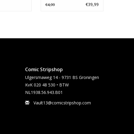
Variant
€39,99
€4,99
Comic Stripshop
Ulgersmaweg 14 - 9731 BS Groningen
KvK 020 48 530 • BTW
NL1938.56.943.B01
Vault13@comicstripshop.com