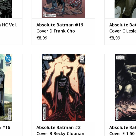
 HC Vol.
Absolute Batman #16
Absolute B
Cover D Frank Cho
Cover C Lesley
Variant
Connecting 
€8,99
€8,99
e Batman
Absolute Batman #3 Cover B
Absolute Batman
ting
Becky Cloonan Card Stock
Stevan Subic Ca
Variant
NKELWAGEN
TOEVOEGEN AA
TOEVOEGEN AAN WINKELWAGEN
n #16
Absolute Batman #3
Absolute B
Cover B Becky Cloonan
Cover E 1:50