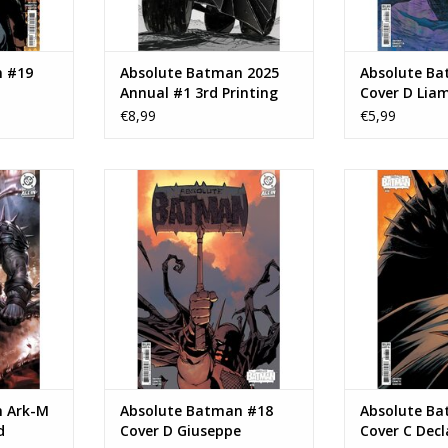
n #19
Absolute Batman 2025
Absolute B
Annual #1 3rd Printing
Cover D Lia
Nick Dragotta Black &
Variant
€8,99
€5,99
White Foil Virgin Variant
e Batman
DC COMICS Absolute Batman
DC COMICS Ab
nd Printing
#18 Cover D Giuseppe
#18 Cover C 
ew
Camuncoli Variant
Var
NKELWAGEN
TOEVOEGEN AAN WINKELWAGEN
TOEVOEGEN AA
n Ark-M
Absolute Batman #18
Absolute B
d
Cover D Giuseppe
Cover C Decl