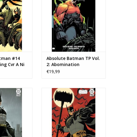
N WINKELWAGEN
TOEVOEGEN AAN WINKELWAGEN
atman #14
Absolute Batman TP Vol.
ing Cvr A Ni
2: Abomination
€19,99
solute Batman
DC COMICS Absolute Batman
sley 'Leirix' Li
#16 Cover B Michael Cho Variant
ng Variant
TOEVOEGEN AAN WINKELWAGEN
N WINKELWAGEN