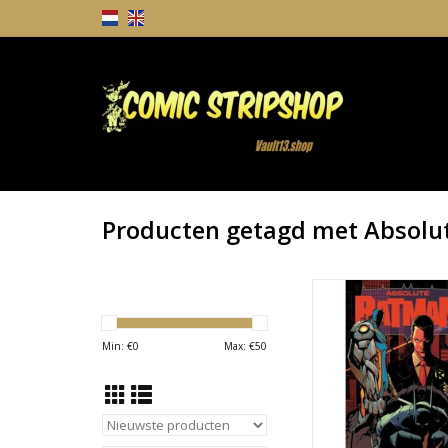
Producten getagd met Absolu
DC COMICS Absolut
#19
TOEVOEGEN AAN WI
Min: €
0
Max: €
50