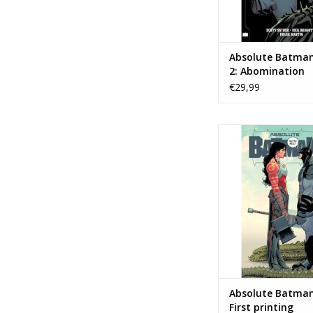
Absolute Batman
2: Abomination
€29,99
DC COMICS Absolut
#16 First prin
TOEVOEGEN AAN WI
Absolute Batma
First printing