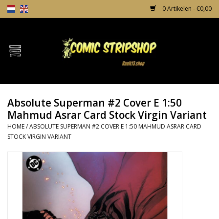
0 Artikelen - €0,00
Home
Comics
Absolute Superman #2 Cover E 1:50
TPB's
Mahmud Asrar Card Stock Virgin Variant
HOME
/
ABSOLUTE SUPERMAN #2 COVER E 1:50 MAHMUD ASRAR CARD
Incentives
STOCK VIRGIN VARIANT
Comic Protection
News