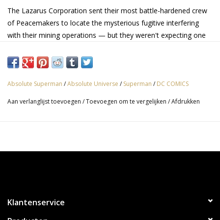
The Lazarus Corporation sent their most battle-hardened crew
of Peacemakers to locate the mysterious fugitive interfering
with their mining operations — but they weren't expecting one
motor-mouthed, iron-willed woman to be the one to finally get
the cuffs onto him!
Absolute Superman
/
Absolute Universe
/
Superman
/
DC COMICS
Aan verlanglijst toevoegen
/
Toevoegen om te vergelijken
/
Afdrukken
Klantenservice