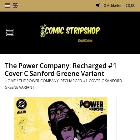
0 Artikelen - €0,00
Home
Comics
The Power Company: Recharged #1
TPB's
Cover C Sanford Greene Variant
HOME
/
THE POWER COMPANY: RECHARGED #1 COVER C SANFORD
Incentives
GREENE VARIANT
Comic Protection
News