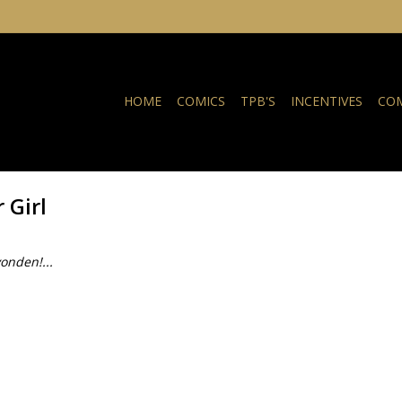
HOME
COMICS
TPB'S
INCENTIVES
COM
 Girl
onden!...