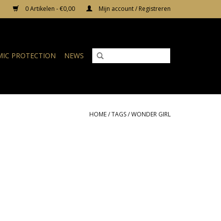
0 Artikelen - €0,00
Mijn account / Registreren
IC PROTECTION
NEWS
HOME
/
TAGS
/
WONDER GIRL