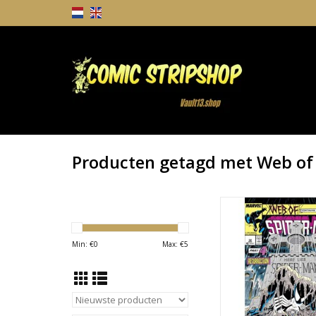
Producten getagd met Web of
Web of Spider-Man #3
Edition 202
TOEVOEGEN AAN WI
Min: €
0
Max: €
5