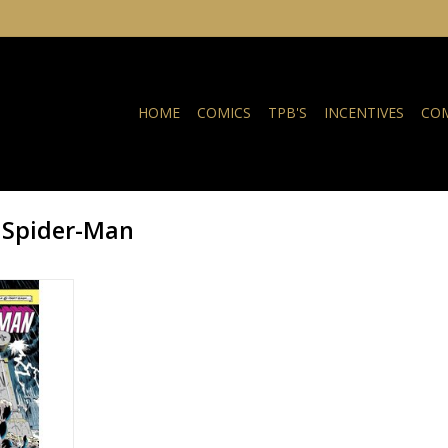
HOME
COMICS
TPB'S
INCENTIVES
COM
 Spider-Man
2 Facsimile
4
NKELWAGEN