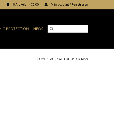
0 Artikelen - €0,00
Mijn account / Registreren
IC PROTECTION
NEWS
HOME
/
TAGS
/
WEB OF SPIDER-MAN