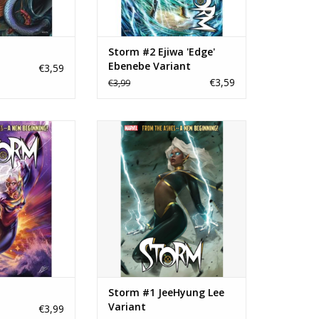
Storm #2 Ejiwa 'Edge'
Ebenebe Variant
€3,59
€3,59
€3,99
rm #1
Storm #1 JeeHyung Lee Variant
N WINKELWAGEN
TOEVOEGEN AAN WINKELWAGEN
Storm #1 JeeHyung Lee
Variant
€3,99