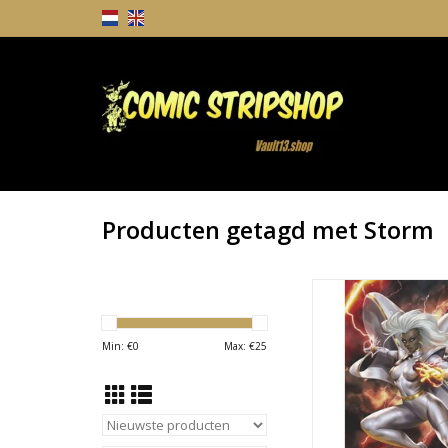
Producten getagd met Storm
Storm #3 Derrick C
Variant
TOEVOEGEN AAN WI
Min: €
0
Max: €
25