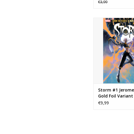
€3,99
Storm #1 Jerome O
Foil Varian
TOEVOEGEN AAN WI
Storm #1 Jerom
Gold Foil Variant
€9,99