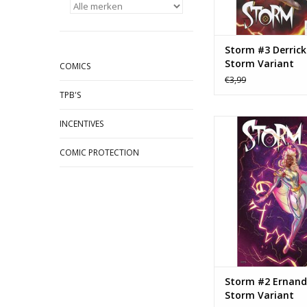
Storm #3 Derric
Storm Variant
COMICS
€3,99
TPB'S
Storm #2 Ernanda S
INCENTIVES
Variant
COMIC PROTECTION
TOEVOEGEN AAN WI
Storm #2 Ernan
Storm Variant