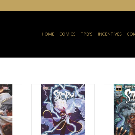
HOME
COMICS
TPB'S
INCENTIVES
COM
hew Storm
Storm #3 Nicoletta Baldari
Sto
Variant
TOEVOEGEN AA
NKELWAGEN
TOEVOEGEN AAN WINKELWAGEN