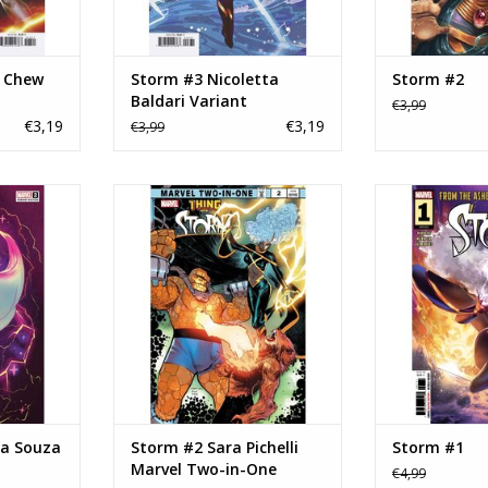
k Chew
Storm #3 Nicoletta
Storm #2
Baldari Variant
€3,99
€3,19
€3,19
€3,99
ouza Storm
Storm #2 Sara Pichelli Marvel
Sto
Two-in-One Variant
TOEVOEGEN AA
NKELWAGEN
TOEVOEGEN AAN WINKELWAGEN
da Souza
Storm #2 Sara Pichelli
Storm #1
Marvel Two-in-One
€4,99