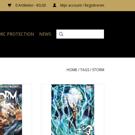
0 Artikelen - €0,00
Mijn account / Registreren
IC PROTECTION
NEWS
HOME
/
TAGS
/
STORM
rm #2
Storm #2 Ejiwa 'Edge' Ebenebe
Variant
N WINKELWAGEN
TOEVOEGEN AAN WINKELWAGEN