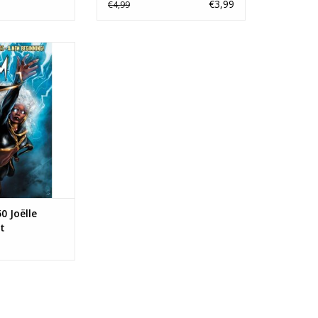
€3,99
€4,99
ëlle Jones Variant
N WINKELWAGEN
0 Joëlle
t