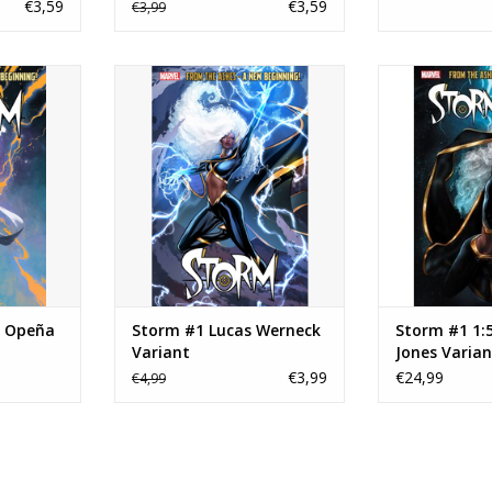
Variant
€3,59
€3,59
€3,99
peña Gold
Storm #1 Lucas Werneck Variant
Storm #1 1:50 Jo
t
TOEVOEGEN AAN WINKELWAGEN
TOEVOEGEN AA
NKELWAGEN
e Opeña
Storm #1 Lucas Werneck
Storm #1 1:5
Variant
Jones Varian
€3,99
€24,99
€4,99