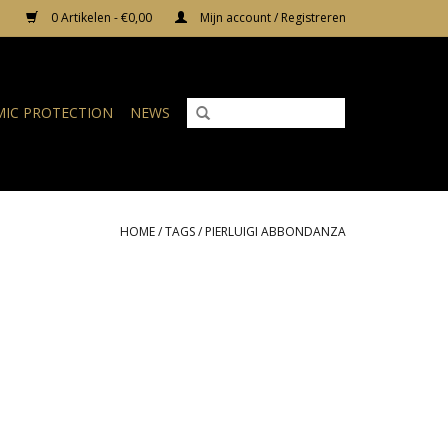
0 Artikelen - €0,00
Mijn account / Registreren
IC PROTECTION
NEWS
HOME
/
TAGS
/
PIERLUIGI ABBONDANZA