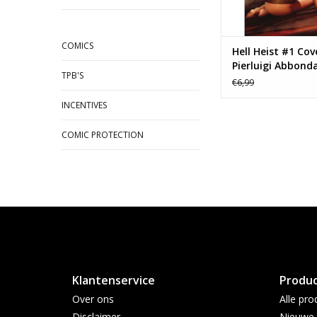
COMICS
Hell Heist #1 Cov
Pierluigi Abbond
TPB'S
€6,99
INCENTIVES
COMIC PROTECTION
Klantenservice
Produ
Over ons
Alle pro
Disclaimer
Nieuwe 