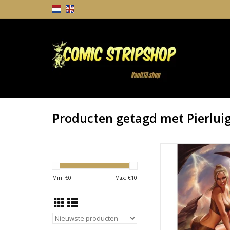
Producten getagd met Pierlui
Hell Heist #1 Cover B
Abbondanz
TOEVOEGEN AAN WI
Min: €
0
Max: €
10