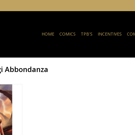
HOME
COMICS
TPB'S
INCENTIVES
COM
gi Abbondanza
 Pierluigi
a
NKELWAGEN