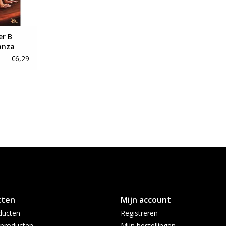
er B
anza
€6,29
cten
Mijn account
ducten
Registreren
producten
Mijn bestellingen