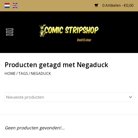
0 Artikelen - €0,00
Home
Comics
Producten getagd met Negaduck
TPB's
HOME
/
TAGS
/
NEGADUCK
Incentives
Comic Protection
News
Geen producten gevonden!...