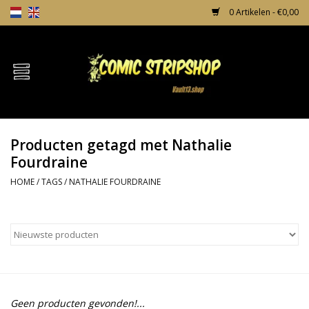
0 Artikelen - €0,00
Home
Comics
Producten getagd met Nathalie
TPB's
Fourdraine
HOME
/
TAGS
/
NATHALIE FOURDRAINE
Incentives
Comic Protection
News
Geen producten gevonden!...