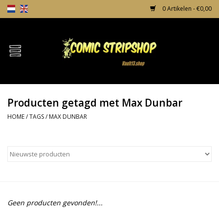
0 Artikelen - €0,00
Home
Comics
Producten getagd met Max Dunbar
TPB's
HOME
/
TAGS
/
MAX DUNBAR
Incentives
Comic Protection
News
Geen producten gevonden!...