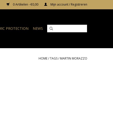
0 Artikelen - €0,00
Mijn account / Registreren
IC PROTECTION
NEWS
HOME
/
TAGS
/
MARTIN MORAZZO