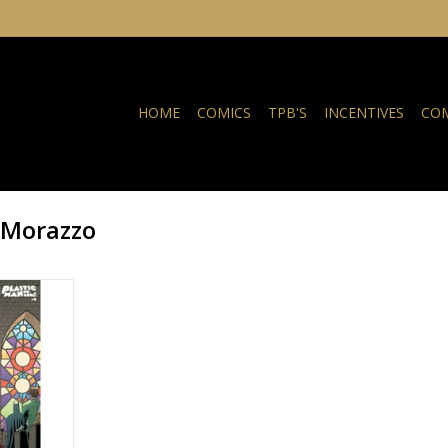
HOME
COMICS
TPB'S
INCENTIVES
COM
 Morazzo
 #3 Cover B
ariant
NKELWAGEN