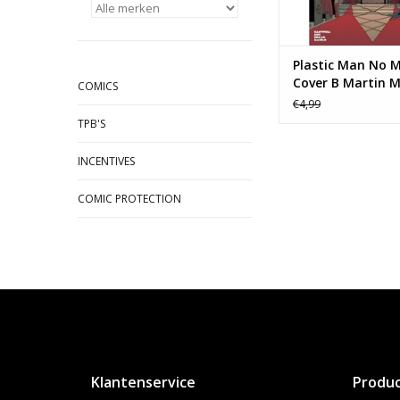
Plastic Man No M
Cover B Martin 
COMICS
Variant
€4,99
TPB'S
INCENTIVES
COMIC PROTECTION
Klantenservice
Produ