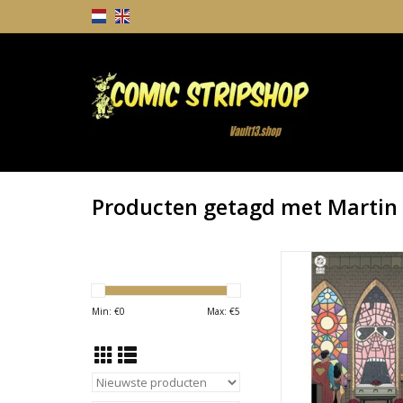
Producten getagd met Martin
Plastic Man No More!
Martin Morazzo V
TOEVOEGEN AAN WI
Min: €
0
Max: €
5