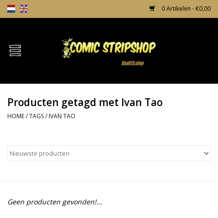
0 Artikelen - €0,00
Home
Comics
Producten getagd met Ivan Tao
TPB's
HOME
/
TAGS
/
IVAN TAO
Incentives
Comic Protection
News
Geen producten gevonden!...