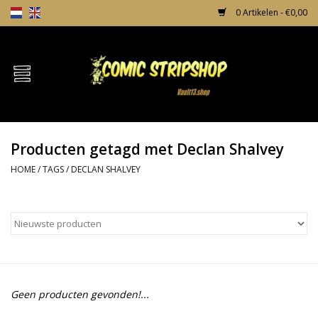
0 Artikelen - €0,00
Home
Comics
Producten getagd met Declan Shalvey
TPB's
HOME
/
TAGS
/
DECLAN SHALVEY
Incentives
Comic Protection
News
Geen producten gevonden!...