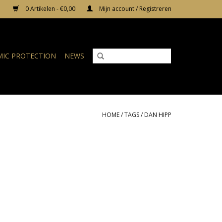
0 Artikelen - €0,00
Mijn account / Registreren
IC PROTECTION
NEWS
HOME
/
TAGS
/
DAN HIPP