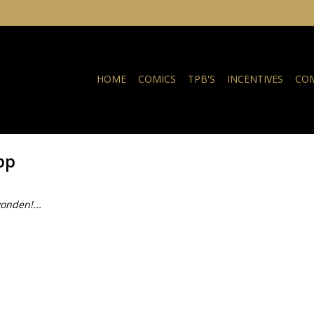
HOME
COMICS
TPB'S
INCENTIVES
COM
pp
onden!...