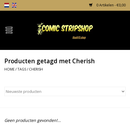
0 Artikelen - €0,00
Home
Comics
Producten getagd met Cherish
TPB's
HOME
/
TAGS
/
CHERISH
Incentives
Comic Protection
News
Geen producten gevonden!...