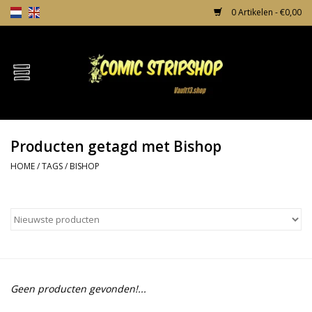
0 Artikelen - €0,00
Home
Comics
Producten getagd met Bishop
TPB's
HOME
/
TAGS
/
BISHOP
Incentives
Comic Protection
News
Geen producten gevonden!...