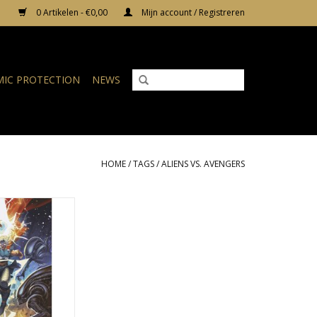
0 Artikelen - €0,00
Mijn account / Registreren
IC PROTECTION
NEWS
HOME
/
TAGS
/
ALIENS VS. AVENGERS
ngers #2 Mateus
i Variant
N WINKELWAGEN