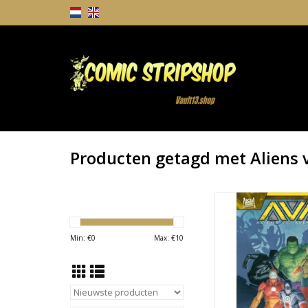
Producten getagd met Aliens 
Aliens vs. Aveng
TOEVOEGEN AAN WI
Min: €
0
Max: €
10