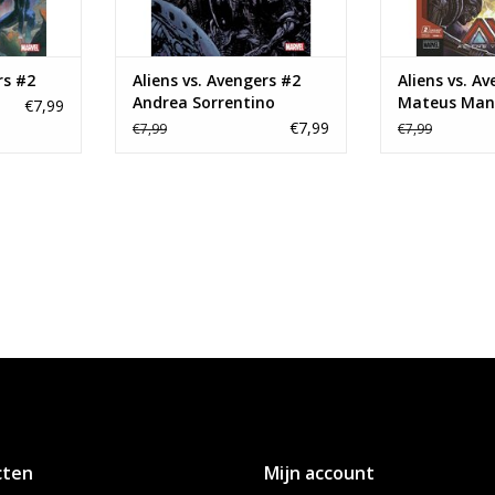
rs #2
Aliens vs. Avengers #2
Aliens vs. A
Andrea Sorrentino
Mateus Man
€7,99
Variant
Variant
€7,99
€7,99
€7,99
cten
Mijn account