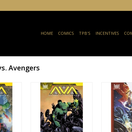
HOME
COMICS
TPB'S
INCENTIVES
COM
vs. Avengers
ers #2
Aliens vs. Avengers #2 Andrea
Aliens vs. Ave
Sorrentino Variant
Manhanin
NKELWAGEN
TOEVOEGEN AAN WINKELWAGEN
TOEVOEGEN AA