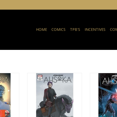
HOME
COMICS
TPB'S
INCENTIVES
COM
a
ka #6
Star Wars: Ahsoka #6 Aka Variant
Star Wars
NKELWAGEN
TOEVOEGEN AAN WINKELWAGEN
TOEVOEGEN AA