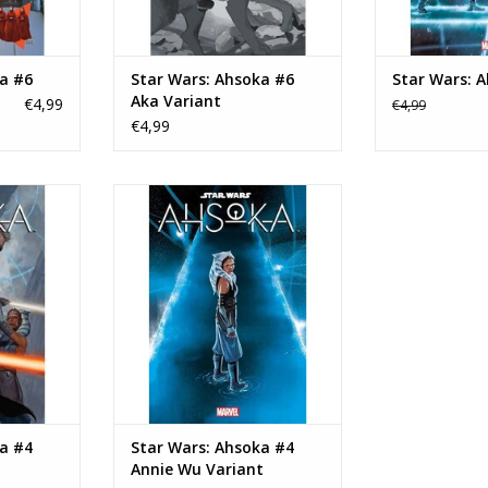
a #6
Star Wars: Ahsoka #6
Star Wars: 
Aka Variant
€4,99
€4,99
€4,99
ka #4
Star Wars: Ahsoka #4 Annie Wu
Variant
NKELWAGEN
TOEVOEGEN AAN WINKELWAGEN
a #4
Star Wars: Ahsoka #4
Annie Wu Variant