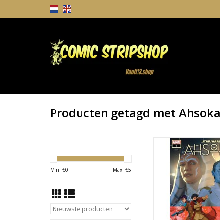
Producten getagd met Ahsok
Star Wars: Ahso
TOEVOEGEN AAN WI
Min: €
0
Max: €
5