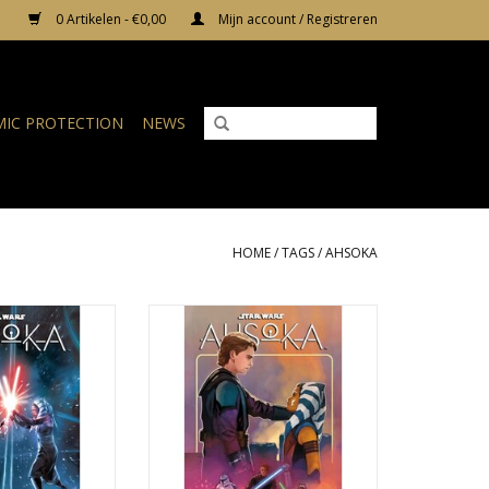
0 Artikelen - €0,00
Mijn account / Registreren
IC PROTECTION
NEWS
HOME
/
TAGS
/
AHSOKA
: Ahsoka #5
Star Wars: Ahsoka #5 Phil Noto
Variant
N WINKELWAGEN
TOEVOEGEN AAN WINKELWAGEN