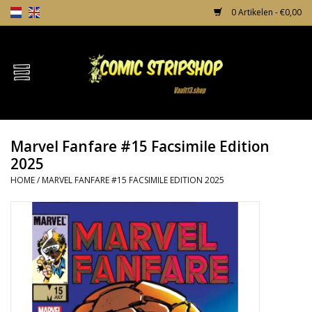
0 Artikelen - €0,00
Home
Comics
Marvel Fanfare #15 Facsimile Edition
TPB's
2025
HOME
/
MARVEL FANFARE #15 FACSIMILE EDITION 2025
Incentives
Comic Protection
News