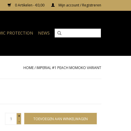
0 Artikelen - €0,00
Mijn account / Registreren
IC PROTECTION
NEWS
HOME
/
IMPERIAL #1 PEACH MOMOKO VARIANT
+
TOEVOEGEN AAN WINKELWAGEN
-