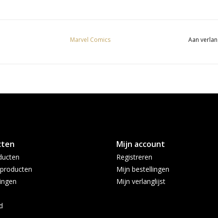
Marvel Comics
Aan verlan
cten
Mijn account
ducten
Registreren
producten
Mijn bestellingen
ingen
Mijn verlanglijst
d