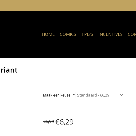
HOME
COMICS
TPB'S
INCENTIVES
COM
riant
Maak een keuze:
*
€6,29
€6,99