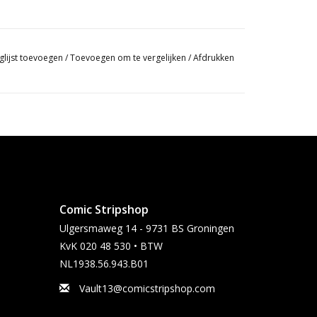
glijst toevoegen
/
Toevoegen om te vergelijken
/
Afdrukken
Comic Stripshop
Ulgersmaweg 14 - 9731 BS Groningen
KvK 020 48 530 • BTW
NL1938.56.943.B01
Vault13@comicstripshop.com