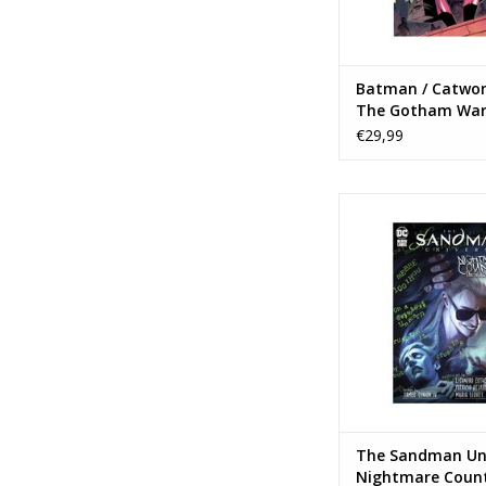
Batman / Catwo
The Gotham War
€29,99
The Sandman Uni
Nightmare Country -
House HC
TOEVOEGEN AAN WI
The Sandman Uni
Nightmare Count