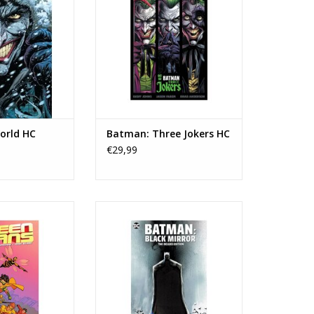
orld HC
Batman: Three Jokers HC
€29,99
: Teen Titans HC
Batman: Black Mirror The Deluxe
Edition
N WINKELWAGEN
TOEVOEGEN AAN WINKELWAGEN