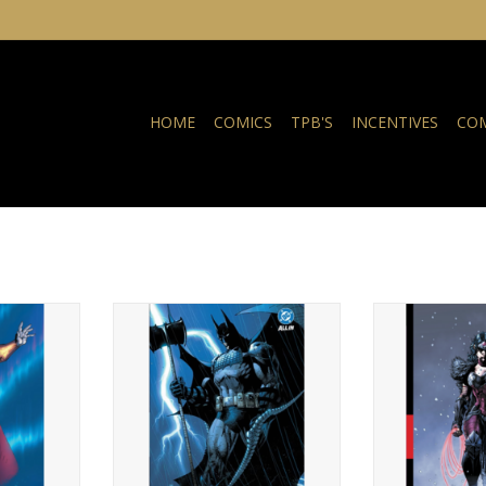
HOME
COMICS
TPB'S
INCENTIVES
COM
 Superman
DC COMICS Absolute Batman Vol.
DC COMICS Ab
Krypton HC
1 The Zoo HC (Jim Lee Free
Woman Vol. 1 
 Book Day
Comic Book Day 2026 Edition)
HC (Jim Lee Fre
)
2026 E
TOEVOEGEN AAN WINKELWAGEN
NKELWAGEN
TOEVOEGEN AA