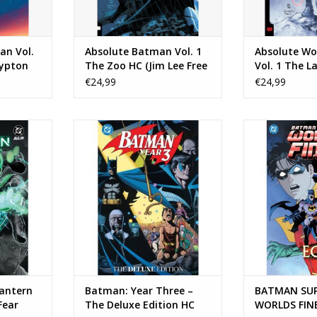
an Vol.
Absolute Batman Vol. 1
Absolute W
rypton
The Zoo HC (Jim Lee Free
Vol. 1 The 
 Comic
Comic Book Day 2026
HC (Jim Lee 
€24,99
€24,99
ition)
Edition)
Book Day 202
te Green
Batman: Year Three – The Deluxe
BATMAN SUP
hout Fear
Edition HC
FINEST HC
NKELWAGEN
TOEVOEGEN AAN WINKELWAGEN
TOEVOEGEN AA
Lantern
Batman: Year Three –
BATMAN SU
Fear
The Deluxe Edition HC
WORLDS FINE