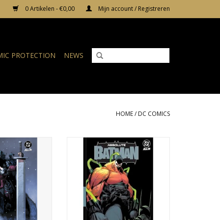
0 Artikelen - €0,00
Mijn account / Registreren
IC PROTECTION
NEWS
HOME
/
DC COMICS
solute Wonder
DC COMICS Absolute Batman HC
The Last Amazon
Vol. 2: Abomination
e Comic Book Day
TOEVOEGEN AAN WINKELWAGEN
dition)
N WINKELWAGEN