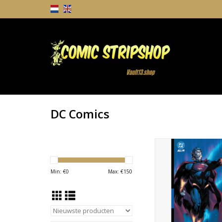
DC Comics
DC COMICS Absolute
Vol. 1 Last Dust of 
(Jim Lee Free Comic
Min: €
0
Max: €
150
2026 Edition
TOEVOEGEN AAN WI