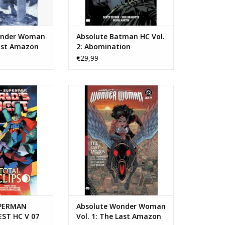
onder Woman
Absolute Batman HC Vol.
Last Amazon
2: Abomination
Free Comic
€29,99
6 Edition)
ERMAN WORLDS
Absolute Wonder Woman Vol. 1:
 V 07 TOTAL
The Last Amazon HC
N WINKELWAGEN
TOEVOEGEN AAN WINKELWAGEN
PERMAN
Absolute Wonder Woman
ST HC V 07
Vol. 1: The Last Amazon