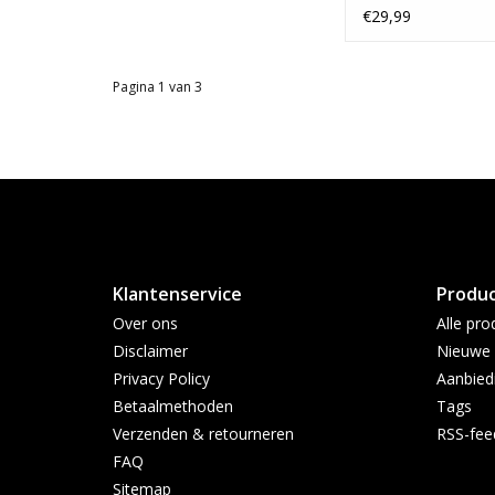
The Glass House
€29,99
Pagina 1 van 3
Klantenservice
Produ
Over ons
Alle pro
Disclaimer
Nieuwe 
Privacy Policy
Aanbied
Betaalmethoden
Tags
Verzenden & retourneren
RSS-fee
FAQ
Sitemap