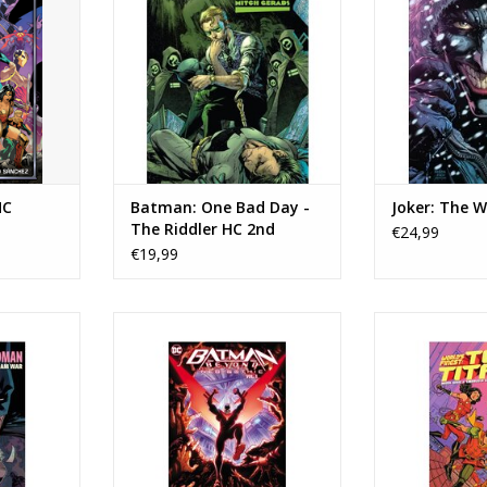
TOEVOEGEN AAN WINKELWAGEN
HC
Batman: One Bad Day -
Joker: The W
The Riddler HC 2nd
€24,99
Printing Batman Day
€19,99
2024 Edition
an: The
Batman Beyond: Neo-Gothic HC
World's Finest
 HC
TOEVOEGEN AAN WINKELWAGEN
TOEVOEGEN AA
NKELWAGEN