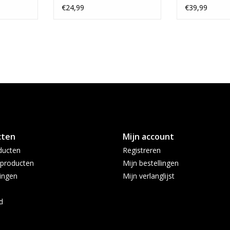
 HC
Elementary HC
€24,99
€39,99
cten
Mijn account
ducten
Registreren
producten
Mijn bestellingen
ingen
Mijn verlanglijst
d