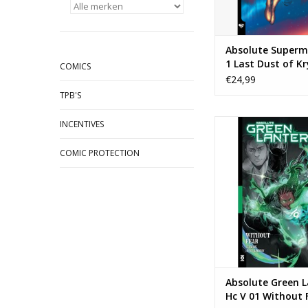
Absolute Superm
1 Last Dust of K
COMICS
HC (Jim Lee Free
€24,99
Book Day 2026 Ed
TPB'S
DC COMICS Absolu
INCENTIVES
Lantern Hc V 01 Wit
COMIC PROTECTION
TOEVOEGEN AAN WI
Absolute Green 
Hc V 01 Without 