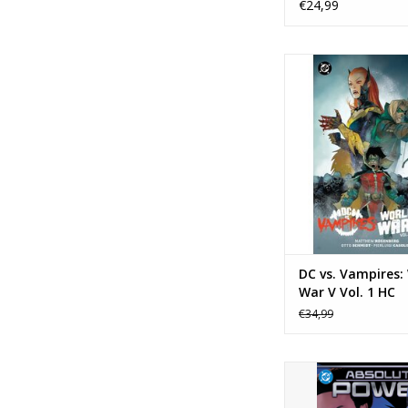
€24,99
DC vs. Vampires: Wo
Vol. 1 HC
TOEVOEGEN AAN WI
DC vs. Vampires:
War V Vol. 1 HC
€34,99
DC COMICS Absolute
TOEVOEGEN AAN WI