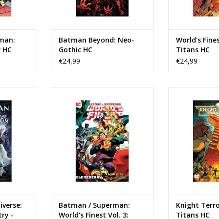
man:
Batman Beyond: Neo-
World's Fine
 HC
Gothic HC
Titans HC
€24,99
€24,99
verse:
Batman / Superman: World's
Knight Terrors:
 The Glass
Finest Vol. 3: Elementary HC
TOEVOEGEN AA
TOEVOEGEN AAN WINKELWAGEN
NKELWAGEN
verse:
Batman / Superman:
Knight Terro
ry -
World's Finest Vol. 3:
Titans HC