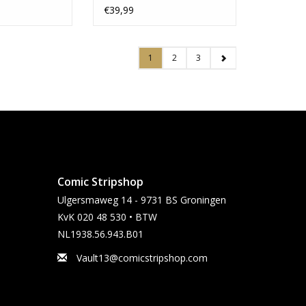
HC
€39,99
1
2
3
Comic Stripshop
Ulgersmaweg 14 - 9731 BS Groningen
KvK 020 48 530 • BTW
NL1938.56.943.B01
Vault13@comicstripshop.com