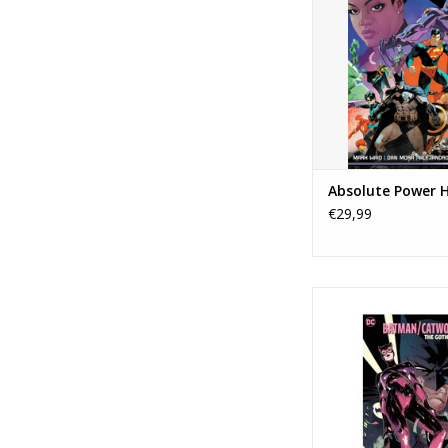
Absolute Power 
€29,99
Batman / Catwom
Gotham War
TOEVOEGEN AAN WI