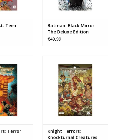
st: Teen
Batman: Black Mirror
The Deluxe Edition
€49,99
 Terror Titans HC
Knight Terrors: Knockturnal
Creatures HC
N WINKELWAGEN
TOEVOEGEN AAN WINKELWAGEN
rs: Terror
Knight Terrors:
Knockturnal Creatures