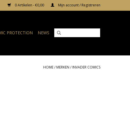
0 Artikelen - €0,00
Mijn account / Registreren
IC PROTECTION
NEWS
HOME
/
MERKEN
/
INVADER COMICS