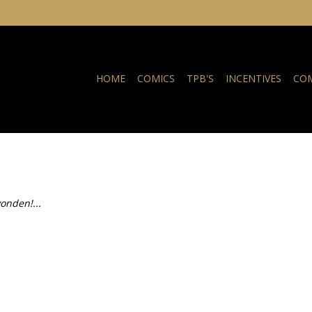
HOME
COMICS
TPB'S
INCENTIVES
COM
onden!...