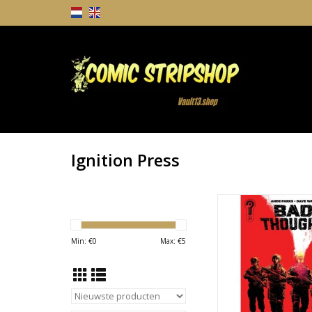
Ignition Press
Ignition Press Bad T
TOEVOEGEN AAN WI
Min: €
0
Max: €
5