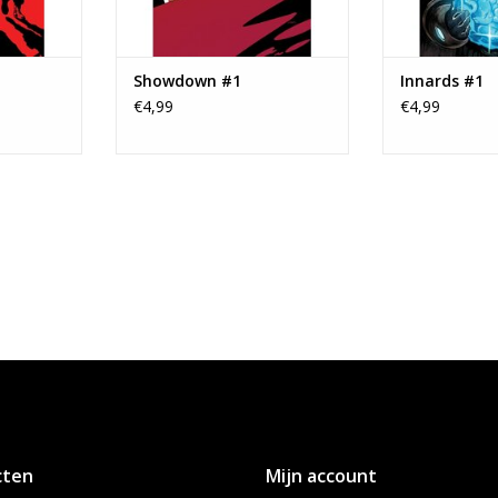
1
Showdown #1
Innards #1
€4,99
€4,99
cten
Mijn account