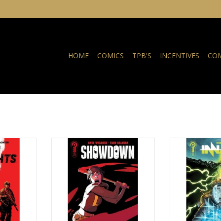
HOME
COMICS
TPB'S
INCENTIVES
COM
houghts #1
Ignition Press Showdown #1
Ignition Pre
NKELWAGEN
TOEVOEGEN AAN WINKELWAGEN
TOEVOEGEN AA