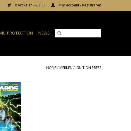
0 Artikelen - €0,00
Mijn account / Registreren
IC PROTECTION
NEWS
HOME
/
MERKEN
/
IGNITION PRESS
ss Innards #1
N WINKELWAGEN