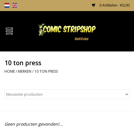
0 Artikelen - €0,00
Home
Comics
10 ton press
TPB's
HOME
/
MERKEN
/
10 TON PRESS
Incentives
Comic Protection
News
Geen producten gevonden!...