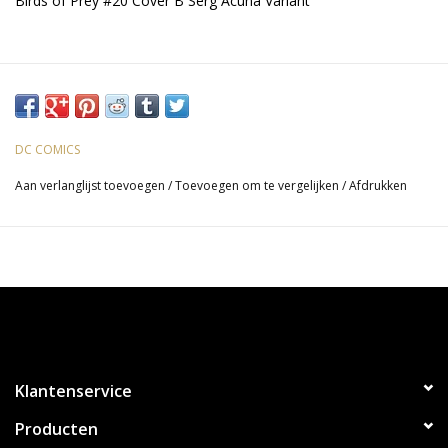
Birds of Prey #20 Cover B Serg Acuña Variant
DC COMICS
Aan verlanglijst toevoegen
/
Toevoegen om te vergelijken
/
Afdrukken
Klantenservice
Producten