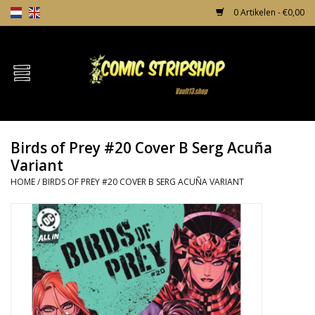
0 Artikelen - €0,00
Home
Comics
Birds of Prey #20 Cover B Serg Acuña
TPB's
Variant
HOME
/
BIRDS OF PREY #20 COVER B SERG ACUÑA VARIANT
Incentives
Comic Protection
News