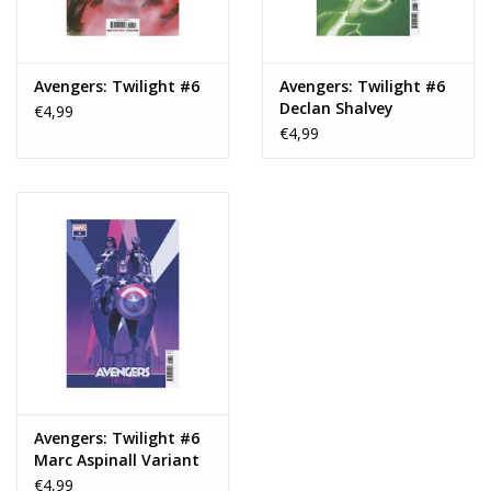
Avengers: Twilight #6
Avengers: Twilight #6
Declan Shalvey
€4,99
Lightning Bolt Variant
€4,99
Avengers: Twilight #6
Marc Aspinall Variant
€4,99