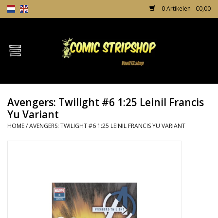
0 Artikelen - €0,00
Home
Comics
Avengers: Twilight #6 1:25 Leinil Francis
TPB's
Yu Variant
HOME
/
AVENGERS: TWILIGHT #6 1:25 LEINIL FRANCIS YU VARIANT
Incentives
Comic Protection
News