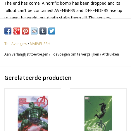
The end has come! A horrific bomb has been dropped and its
fallout can't be contained! AVENGERS and DEFENDERS rise up
to save the world, but death stalks them all! The senses-
shattering series concludes here in an epic you have to see to
believe! Rated T+
The Avengers
/
MARVEL PRH
Aan verlanglijst toevoegen
/
Toevoegen om te vergelijken
/
Afdrukken
Gerelateerde producten