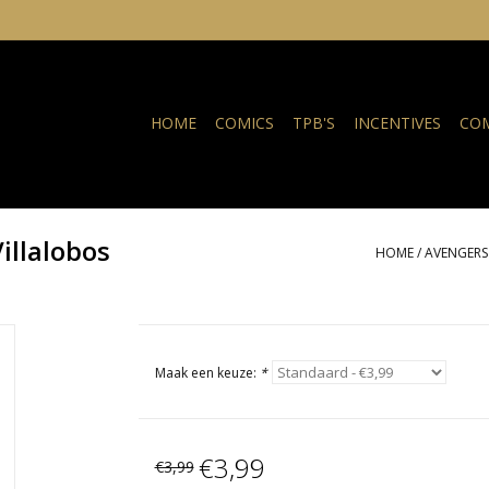
HOME
COMICS
TPB'S
INCENTIVES
COM
illalobos
HOME
/
AVENGERS
Maak een keuze:
*
€3,99
€3,99