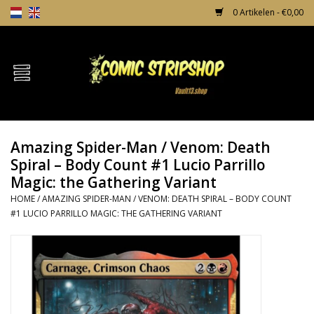
0 Artikelen - €0,00
Home
Comics
Amazing Spider-Man / Venom: Death
TPB's
Spiral – Body Count #1 Lucio Parrillo
Magic: the Gathering Variant
Incentives
HOME
/
AMAZING SPIDER-MAN / VENOM: DEATH SPIRAL – BODY COUNT
#1 LUCIO PARRILLO MAGIC: THE GATHERING VARIANT
Comic Protection
News