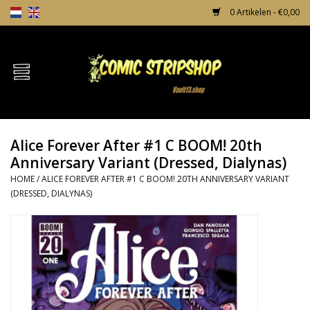
0 Artikelen - €0,00
Home
Comics
Alice Forever After #1 C BOOM! 20th
TPB's
Anniversary Variant (Dressed, Dialynas)
HOME
/
ALICE FOREVER AFTER #1 C BOOM! 20TH ANNIVERSARY VARIANT
Incentives
(DRESSED, DIALYNAS)
Comic Protection
News