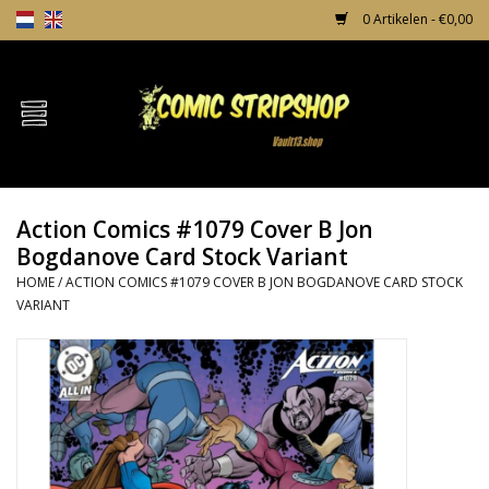
0 Artikelen - €0,00
Home
Comics
Action Comics #1079 Cover B Jon
TPB's
Bogdanove Card Stock Variant
HOME
/
ACTION COMICS #1079 COVER B JON BOGDANOVE CARD STOCK
Incentives
VARIANT
Comic Protection
News