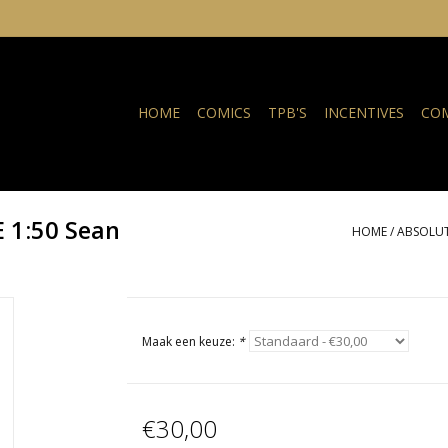
HOME
COMICS
TPB'S
INCENTIVES
COM
 1:50 Sean
HOME
/
ABSOLUT
Maak een keuze:
*
€30,00