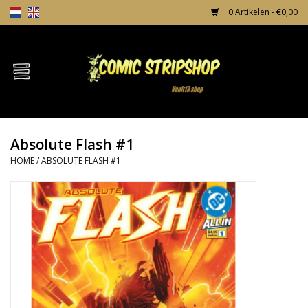
0 Artikelen - €0,00
Home
Comics
Absolute Flash #1
TPB's
HOME
/
ABSOLUTE FLASH #1
Incentives
Comic Protection
News