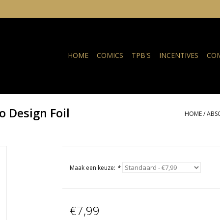
HOME
COMICS
TPB'S
INCENTIVES
COM
o Design Foil
HOME
/
ABSO
Maak een keuze:
*
€7,99