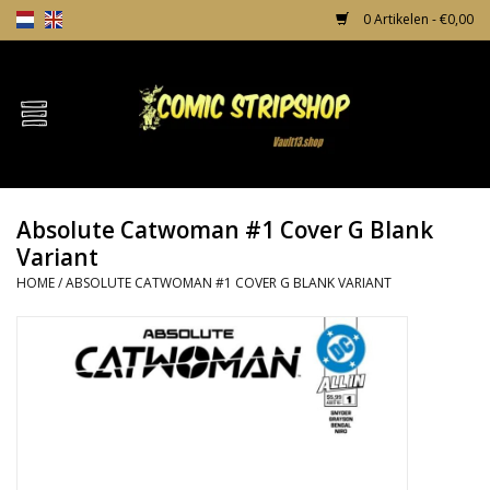
0 Artikelen - €0,00
Home
Comics
Absolute Catwoman #1 Cover G Blank
TPB's
Variant
HOME
/
ABSOLUTE CATWOMAN #1 COVER G BLANK VARIANT
Incentives
Comic Protection
News