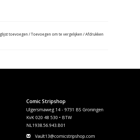
glijst toevoegen
/
Toevoegen om te vergelijken
/
Afdrukken
Comic Stripshop
Ulgersmaweg 14 - 9731 BS Groningen
KvK 020 48 530 • BTW
NL1938.56.943.B01
Vault13@comicstripshop.com