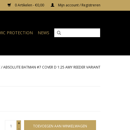
0 Artikelen - €0,00
Mijn account / Registreren
IC PROTECTION
NEWS
E
/
ABSOLUTE BATMAN #7 COVER D 1:25 AMY REEDER VARIANT
+
TOEVOEGEN AAN WINKELWAGEN
-