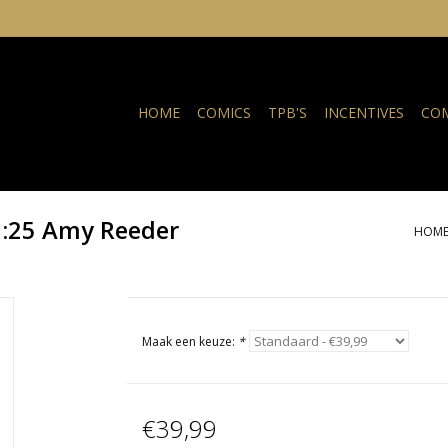
HOME
COMICS
TPB'S
INCENTIVES
COM
1:25 Amy Reeder
HOM
Maak een keuze:
*
€39,99