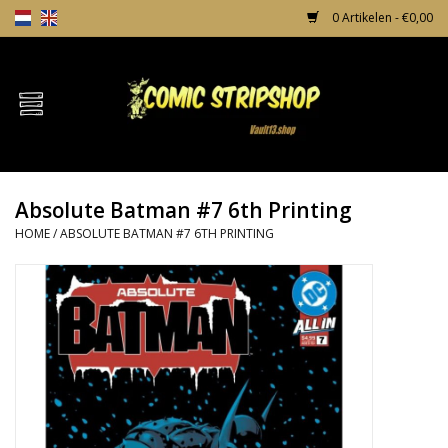
0 Artikelen - €0,00
Home
Comics
Absolute Batman #7 6th Printing
TPB's
HOME
/
ABSOLUTE BATMAN #7 6TH PRINTING
Incentives
Comic Protection
News