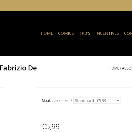
HOME
COMICS
TPB'S
INCENTIVES
COM
Fabrizio De
HOME
/
ABSO
Maak een keuze:
*
€5,99