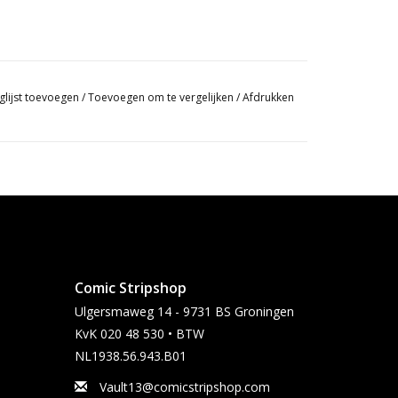
glijst toevoegen
/
Toevoegen om te vergelijken
/
Afdrukken
Comic Stripshop
Ulgersmaweg 14 - 9731 BS Groningen
KvK 020 48 530 • BTW
NL1938.56.943.B01
Vault13@comicstripshop.com