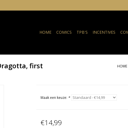
HOME
COMICS
TPB'S
INCENTIVES
COM
agotta, first
HOME
Maak een keuze:
*
€14,99