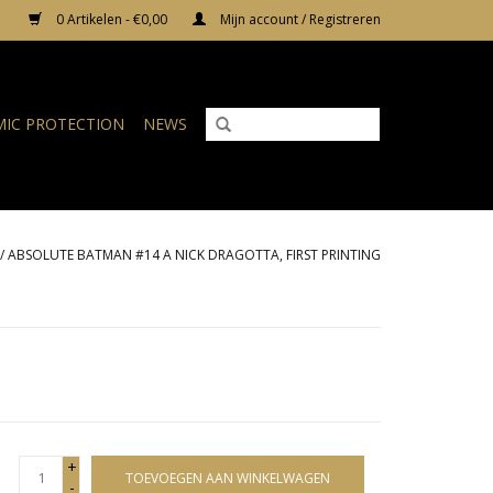
0 Artikelen - €0,00
Mijn account / Registreren
IC PROTECTION
NEWS
/
ABSOLUTE BATMAN #14 A NICK DRAGOTTA, FIRST PRINTING
+
TOEVOEGEN AAN WINKELWAGEN
-