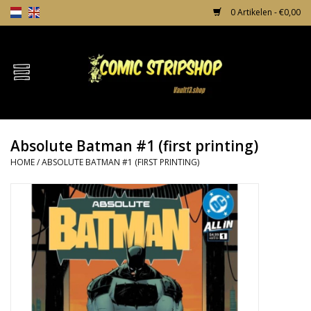
0 Artikelen - €0,00
Home
Comics
Absolute Batman #1 (first printing)
TPB's
HOME
/
ABSOLUTE BATMAN #1 (FIRST PRINTING)
Incentives
Comic Protection
News